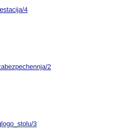
estacija/4
_zabezpechennja/2
glogo_stolu/3