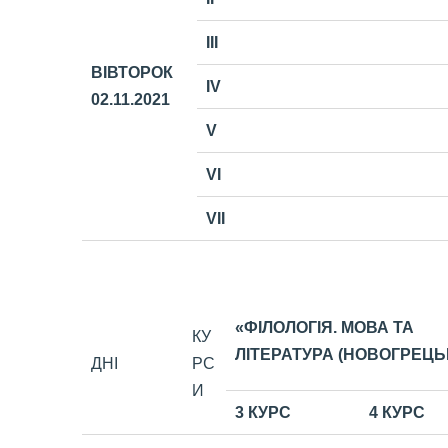
III
ВІВТОРОК
IV
02.11
.2021
V
VI
VII
«ФІЛОЛОГІЯ. МОВА ТА
КУ
ЛІТЕРАТУРА (НОВОГРЕЦЬ
ДНІ
РС
И
3 КУРС
4 КУРС