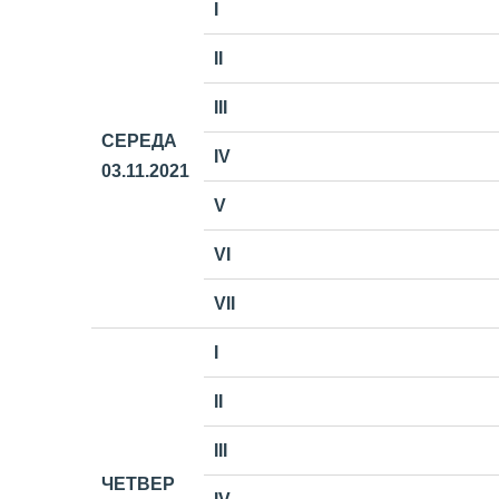
I
II
III
СЕРЕДА
IV
03.11
.2021
V
VI
VII
I
II
III
ЧЕТВЕР