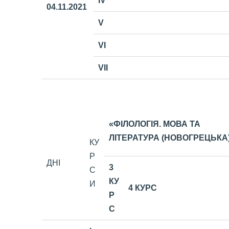
IV
04.11
.2021
V
VI
VII
«ФІЛОЛОГІЯ. МОВА ТА
ЛІТЕРАТУРА (НОВОГРЕЦЬКА
КУ
Р
ДНІ
3
С
КУ
И
4 КУРС
Р
С