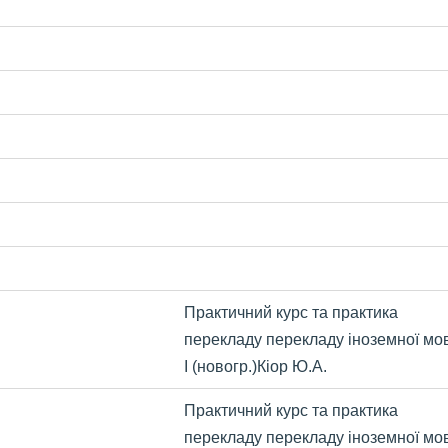
Практичний
курс та практика
перекладу перекладу іноземної мо
І (новогр.)Кіор Ю.А.
Практичний
курс та практика
перекладу перекладу іноземної мо