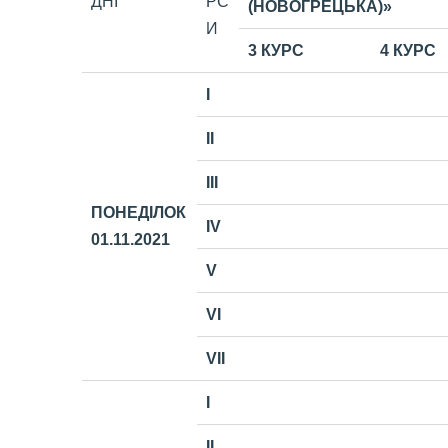
ДНІ
РС
(НОВОГРЕЦЬКА)»
И
3 КУРС
4 КУРС
I
II
III
ПОНЕДІЛОК
IV
01.11
.2021
V
VI
VII
I
II