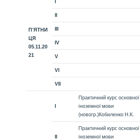
I
II
III
П
’
ЯТНИ
ЦЯ
IV
05.11
.20
21
V
VI
VII
Практичний
курс основної
I
іноземної мови
(новогр.)Кобиленко Н.К.
Практичний
курс основної
II
іноземної мови