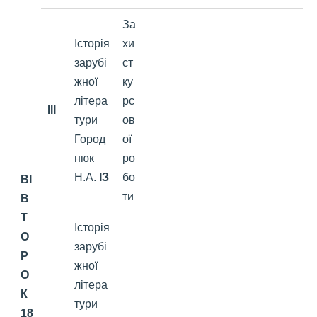
За
Історія
хи
зарубі
ст
жної
ку
літера
рс
III
тури
ов
Город
ої
нюк
ро
Н.А.
ІЗ
бо
ВІ
ти
В
Т
Історія
О
зарубі
Р
жної
О
літера
К
тури
18