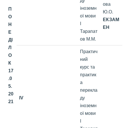
ду
ова
іноземн
П
Ю.О.
ої мови
О
ЕКЗАМ
І
Н
ЕН
Тарапат
Е
ов М.М.
ДІ
Л
Практич
О
ний
К
курс та
17
практик
.0
а
5.
перекла
20
IV
ду
21
іноземн
ої мови
І