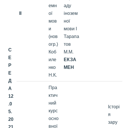
емн
аду
II
ої
інозем
мов
ної
и
мови І
(нов
Тарапа
огр.)
тов
С
Коб
М.М.
Е
иле
ЕКЗА
Р
нко
МЕН
Е
Н.К.
Д
Пра
А
ктич
12
ний
.0
Історі
курс
5.
я
осно
20
зару
вної
21