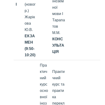
інозем
I
(новог
ної
р.)
мови І
Жарік
Тарапа
ова
тов
Ю.В.
М.М.
ЕКЗА
КОНС
МЕН
УЛЬТА
(9:50-
ЦІЯ
10:20)
Пра
ктич
Практи
ний
чний
курс
курс та
осно
практи
вної
ка
іноз
перекл