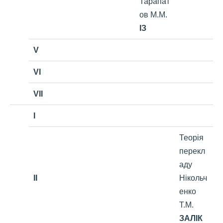
Тарапат
ов М.М.
ІЗ
V
VI
VII
I
Теорія
перекл
аду
II
Нікольч
енко
Т.М.
ЗАЛІК