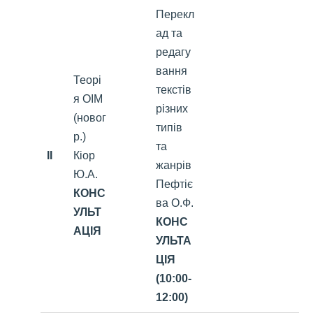
Перекл
ад та
редагу
вання
Теорі
текстів
я ОІМ
різних
(новог
типів
р.)
та
II
Кіор
жанрів
Ю.А.
Пефтіє
КОНС
ва О.Ф.
УЛЬТ
КОНС
АЦІЯ
УЛЬТА
ЦІЯ
(10:00-
12:00)