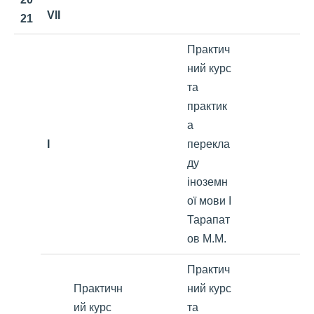
VII
21
Практич
ний курс
та
практик
а
I
перекла
ду
іноземн
ої мови І
Тарапат
ов М.М.
Практич
Практичн
ний курс
ий курс
та