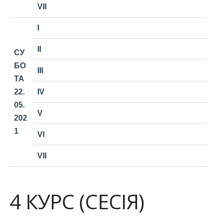
VII
I
II
СУ
БО
III
ТА
22.
IV
05.
V
202
1
VI
VII
4 КУРС (СЕСІЯ)