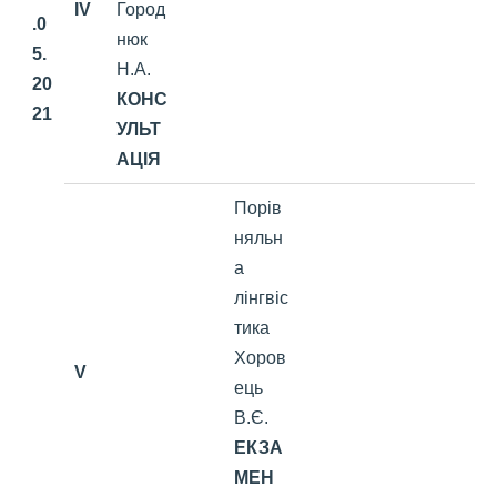
IV
Город
.0
нюк
5.
Н.А.
20
КОНС
21
УЛЬТ
АЦІЯ
Порів
няльн
а
лінгвіс
тика
Хоров
V
ець
В.Є.
ЕКЗА
МЕН