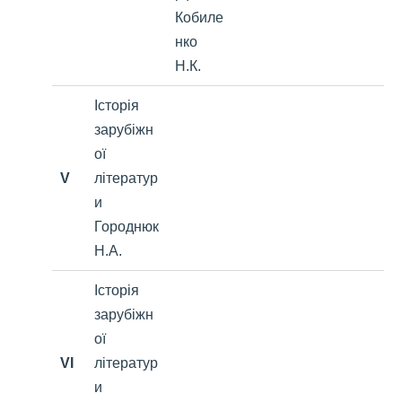
Кобиле
нко
Н.К.
Історія
зарубіжн
ої
V
літератур
и
Городнюк
Н.А.
Історія
зарубіжн
ої
VI
літератур
и