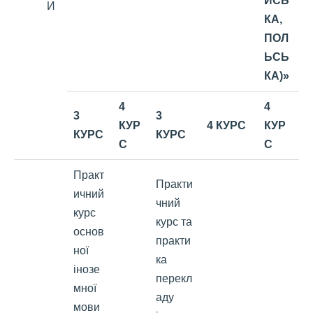
ЙСЬ
И
КА,
ПОЛ
ЬСЬ
КА)»
4
4
3
3
КУР
4 КУРС
КУР
КУРС
КУРС
С
С
Практ
Практи
ичний
чний
курс
курс та
основ
практи
ної
ка
інозе
перекл
мної
аду
мови