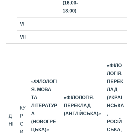
(16:00-
18:00)
VI
VII
«ФІЛО
ЛОГІЯ.
«ФІЛОЛОГІ
ПЕРЕК
Я. МОВА
ЛАД
ТА
«ФІЛОЛОГІЯ.
(УКРАЇ
ЛІТЕРАТУР
ПЕРЕКЛАД
НСЬКА
КУ
А
(АНГЛІЙСЬКА)»
,
Д
Р
(НОВОГРЕ
РОСІЙ
НІ
С
ЦЬКА)»
СЬКА,
И