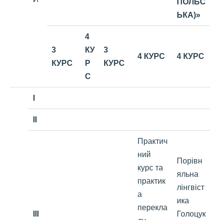
ПОЛЬС
ЬКА)»
4
3
КУ
3
4 КУРС
4 КУРС
КУРС
Р
КУРС
С
I
II
Практич
ний
Порівн
курс та
яльна
практик
лінгвіст
а
ика
перекла
III
Голоцук