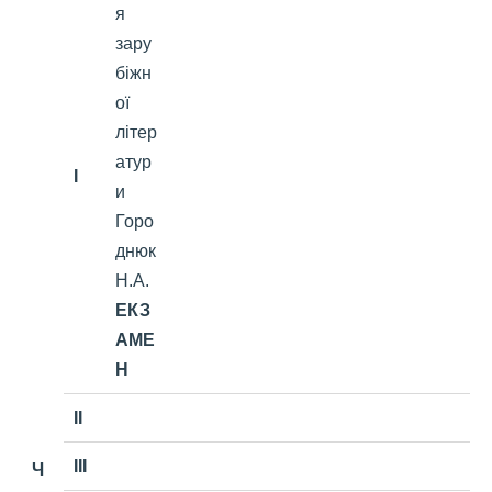
я
зару
біжн
ої
літер
атур
I
и
Горо
днюк
Н.А.
ЕКЗ
АМЕ
Н
II
III
Ч