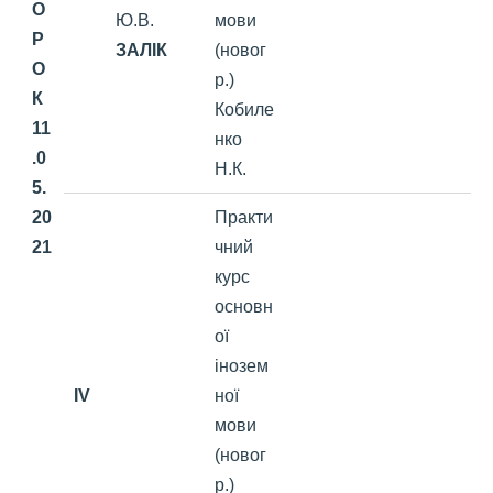
О
Ю.В.
мови
Р
ЗАЛІК
(новог
О
р.)
К
Кобиле
11
нко
.0
Н.К.
5.
20
Практи
21
чний
курс
основн
ої
інозем
IV
ної
мови
(новог
р.)