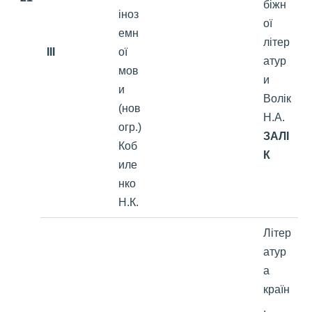
біжн
іноз
ої
емн
літер
III
ої
атур
мов
и
и
Волік
(нов
Н.А.
огр.)
ЗАЛІ
Коб
К
иле
нко
Н.К.
Літер
атур
а
країн
,