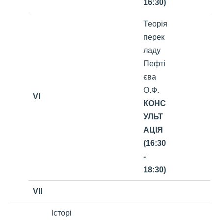
16:30)
Теорія
перек
ладу
Пефті
єва
О.Ф.
VI
КОНС
УЛЬТ
АЦІЯ
(16:30
-
18:30)
VII
Історі