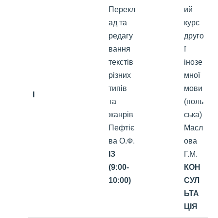
Перекл
ий
ад та
курс
редагу
друго
вання
ї
текстів
інозе
різних
мної
типів
мови
I
та
(поль
жанрів
ська)
Пефтіє
Масл
ва О.Ф.
ова
ІЗ
Г.М.
(9:00-
КОН
10:00)
СУЛ
ЬТА
ЦІЯ