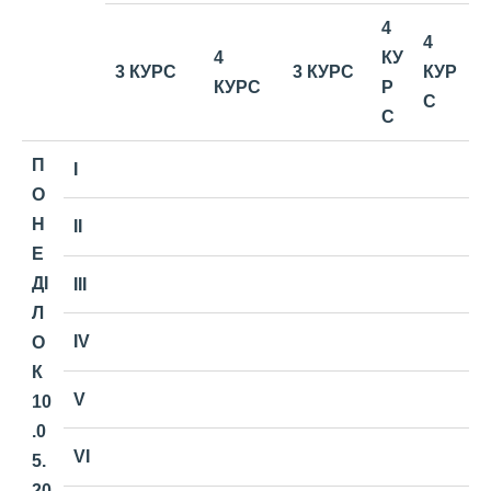
4
4
4
КУ
3 КУРС
3 КУРС
КУР
КУРС
Р
С
С
П
I
О
Н
II
Е
ДІ
III
Л
IV
О
К
V
10
.0
VI
5.
20