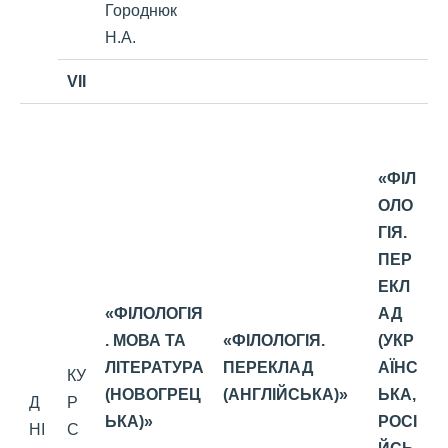
Городнюк
Н.А.
VII
«ФІЛ
ОЛО
ГІЯ.
ПЕР
ЕКЛ
«ФІЛОЛОГІЯ
АД
. МОВА ТА
«ФІЛОЛОГІЯ.
(УКР
ЛІТЕРАТУРА
ПЕРЕКЛАД
АЇНС
КУ
(НОВОГРЕЦ
(АНГЛІЙСЬКА)»
ЬКА,
Д
Р
ЬКА)»
РОСІ
НІ
С