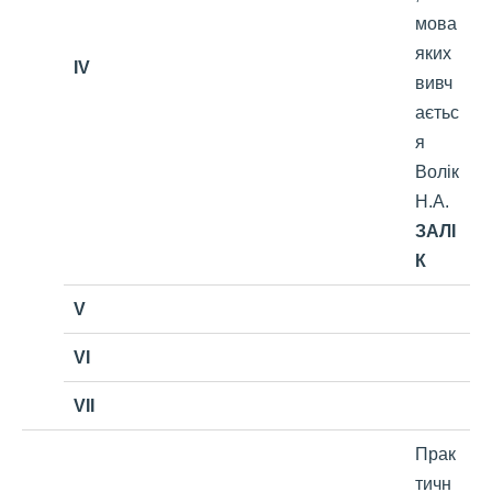
мова
яких
IV
вивч
аєтьс
я
Волік
Н.А.
ЗАЛІ
К
V
VI
VII
Прак
тичн