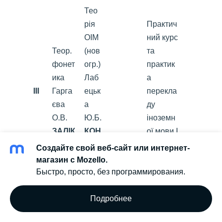
Тео
рія
Практич
ОІМ
ний курс
Теор.
(нов
та
фонет
огр.)
практик
ика
Лаб
а
III
Гарга
ецьк
перекла
єва
а
ду
О.В.
Ю.Б.
іноземн
ЗАЛІК
КОН
ої мови І
СУЛ
Тарапат
Создайте свой веб-сайт или интернет-
ЬТА
ов М.М.
Ч
магазин с Mozello.
ЦІЯ
Быстро, просто, без программирования.
Е
Т
Пра
Подробнее
В
ктич
Е
ний