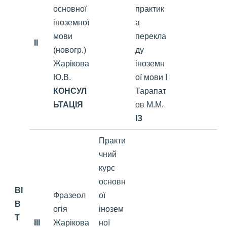
основної
практик
іноземної
а
мови
перекла
II
(новогр.)
ду
Жарікова
іноземн
Ю.В.
ої мови І
КОНСУЛ
Тарапат
ЬТАЦІЯ
ов М.М.
ІЗ
Практи
чний
курс
основн
ВІ
Фразеол
ої
В
огія
інозем
Т
III
Жарікова
ної