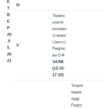
Е
IV
Т
В
Термін
Е
ологія
Р
іноземн
20
ої мови
.0
І (англ.)
V
5.
Пефтіє
20
ва О.Ф.
21
ЗАЛІК
(15:10-
17:10)
Теорія
перек
ладу
Пефті