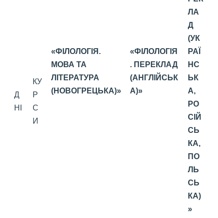
ЛА
Д
(УК
«ФІЛОЛОГІЯ.
«ФІЛОЛОГІЯ
РАЇ
МОВА ТА
. ПЕРЕКЛАД
НС
ЛІТЕРАТУРА
(АНГЛІЙСЬК
ЬК
КУ
(НОВОГРЕЦЬКА)»
А)»
А,
Д
Р
РО
НІ
С
СІЙ
И
СЬ
КА,
ПО
ЛЬ
СЬ
КА)
»