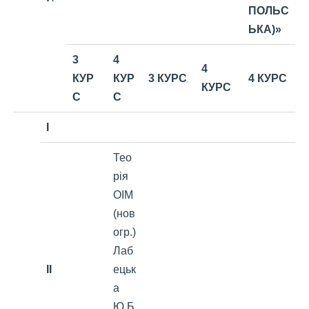
ПОЛЬС
ЬКА)»
3
4
4
КУР
КУР
3 КУРС
4 КУРС
КУРС
С
С
I
Тео
рія
ОІМ
(нов
огр.)
Лаб
II
ецьк
а
Ю.Б