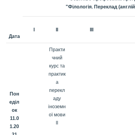
"Філологія. Переклад (англій
I
II
ІІІ
Дата
Практи
чний
курс та
практик
а
перекл
Пон
аду
еділ
іноземн
ок
ої мови
11.0
ІІ
1.20
21