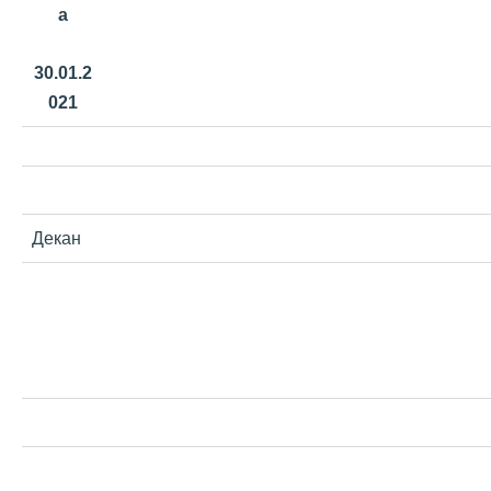
а
30.01.2
021
Декан С.В