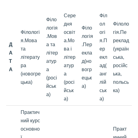
Сере
Філ
Філо
дня
ол
Філоло
логія
Філо
Філологі
освіт
огі
гія.Пе
.Мов
логія
я.Мова
а.Мо
я.П
реклад
Д
а та
.Пер
та
ва і
ер
(україн
А
літер
екла
літерату
літер
екл
ська,
Т
атур
д(но
ра
атур
ад(
російс
А
а
вогр
(новогре
а
анг
ька,
(росі
ецьк
цька)
(росі
лій
польсь
йськ
а)
йськ
ськ
ка)
а)
а)
а)
Практич
ний курс
основно
Практ
ї
ичний