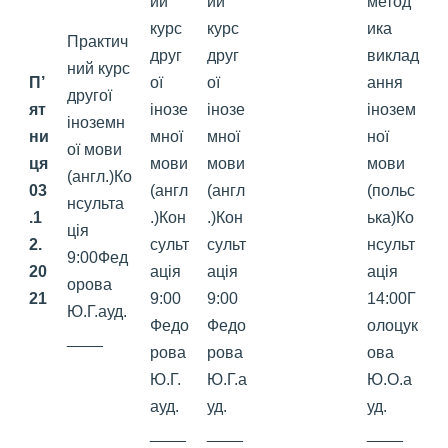
ий
ий
метод
курс
курс
ика
Практич
друг
друг
виклад
ний курс
П’
ої
ої
ання
другої
ят
інозе
інозе
інозем
іноземн
ни
мної
мної
ної
ої мови
ця
мови
мови
мови
(англ.)Ко
0
3
(англ
(англ
(польс
нсульта
.1
.)Кон
.)Кон
ька)Ко
ція
2.
сульт
сульт
нсульт
9:00Фед
20
ація
ація
ація
орова
2
1
9:00
9:00
14:00Г
Ю.Г.ауд.
Федо
Федо
олоцук
____
рова
рова
ова
Ю.Г.
Ю.Г.а
Ю.О.а
ауд.
уд.
уд.
____
____
____