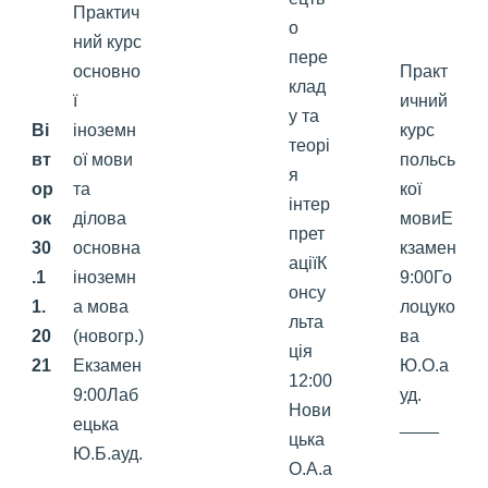
Практич
о
ний курс
пере
основно
Практ
клад
ї
ичний
у та
Ві
іноземн
курс
теорі
вт
ої мови
польсь
я
ор
та
кої
інтер
ок
ділова
мовиЕ
прет
30
основна
кзамен
аціїК
.1
іноземн
9:00Го
онсу
1
.
а мова
лоцуко
льта
20
(новогр.)
ва
ція
2
1
Екзамен
Ю.О.а
12:00
9:00Лаб
уд.
Нови
ецька
____
цька
Ю.Б.ауд.
О.А.а
____