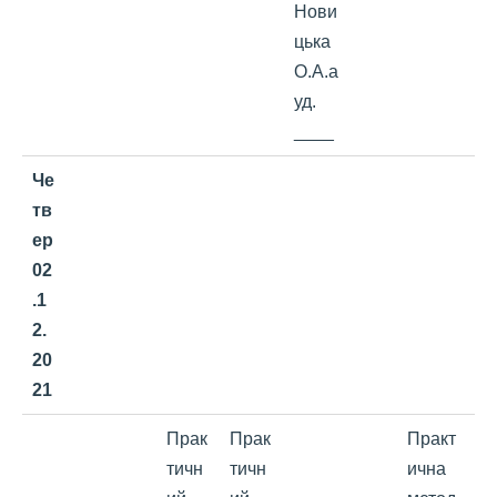
Нови
цька
О.А.а
уд.
____
Че
тв
ер
0
2
.1
2.
20
2
1
Прак
Прак
Практ
тичн
тичн
ична