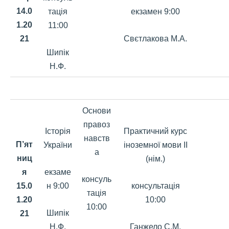
14.0
тація
екзамен 9:00
1.20
11:00
Свєтлакова М.А.
21
Шипік
Н.Ф.
Основи
правоз
Історія
Практичний курс
навств
П’ят
України
іноземної мови ІІ
а
ниц
(нім.)
екзаме
я
консуль
н 9:00
консультація
15.0
тація
10:00
1.20
10:00
Шипік
21
Н.Ф.
Ганжело С.М.