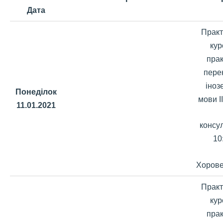
Дата
Практ
кур
прак
пере
іноз
Понеділок
мови ІІ
11.01.2021
консул
10
Хорове
Практ
кур
прак