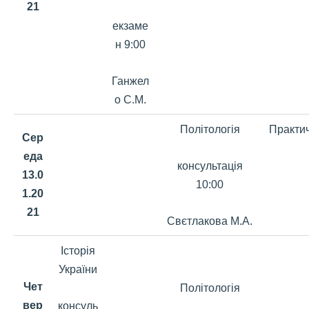
21
екзаме
н 9:00
Ганжел
о С.М.
Політологія
Практич
Сер
еда
консультація
13.0
10:00
1.20
21
Свєтлакова М.А.
Історія
України
Чет
Політологія
вер
консуль