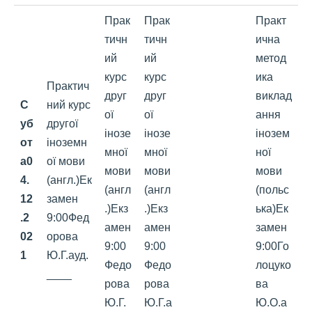
Прак
Прак
Практ
тичн
тичн
ична
ий
ий
метод
курс
курс
ика
Практич
друг
друг
виклад
С
ний курс
ої
ої
ання
уб
другої
інозе
інозе
інозем
от
іноземн
мної
мної
ної
а
0
ої мови
мови
мови
мови
4
.
(англ.)Ек
(англ
(англ
(польс
12
замен
.)Екз
.)Екз
ька)Ек
.2
9:00Фед
амен
амен
замен
02
орова
9:00
9:00
9:00Го
1
Ю.Г.ауд.
Федо
Федо
лоцуко
____
рова
рова
ва
Ю.Г.
Ю.Г.а
Ю.О.а