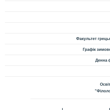
Факультет грецьк
Графік зимово
Денна 
Осві
"Філоло
I
I