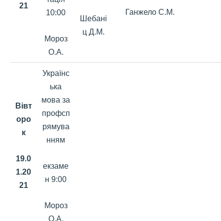
21
Ганжело С.М.
10:00
Шебані
ц Д.М.
Мороз
О.А.
Українс
ька
мова за
Вівт
профсп
оро
рямува
к
нням
19.0
екзаме
1.20
н 9:00
21
Мороз
О.А.