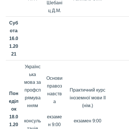
Шебані
ц Д.М.
Суб
ота
16.0
1.20
21
Українс
ька
Основи
мова за
правоз
профсп
Практичний курс
Пон
навств
рямува
іноземної мови ІІ
еділ
а
нням
(нім.)
ок
екзаме
18.0
консуль
екзамен 9:00
н 9:00
1.20
тація