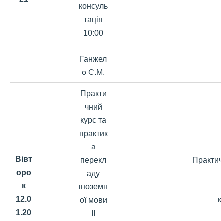
консуль
тація
10:00
Ганжел
о С.М.
Практи
чний
курс та
практик
а
Вівт
перекл
Практич
оро
аду
к
іноземн
12.0
ої мови
1.20
ІІ