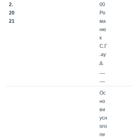
2.
00
20
Ро
2
1
ма
ню
к
С.Г
.ау
д.
__
__
Ос
но
ви
усн
ого
пе