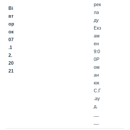
рек
Ві
ла
вт
ду
ор
Екз
ок
ам
0
7
ен
.1
9:0
2.
0Р
20
ом
2
1
ан
юк
С.Г
.ау
д.
__
__