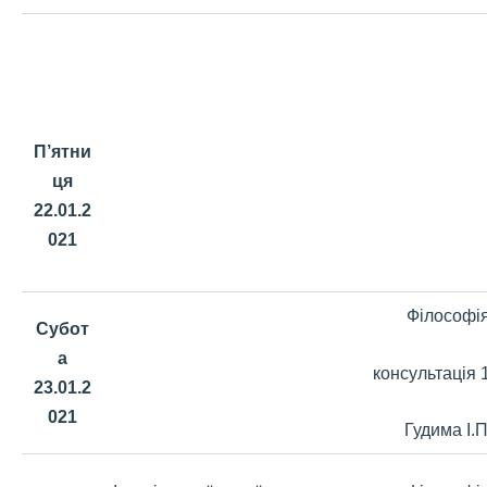
П’ятни
ця
22.01.2
021
Філософі
Субот
а
консультація 
23.01.2
021
Гудима І.П