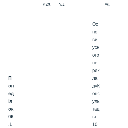
ауд.
уд.
уд.
____
____
____
Ос
но
ви
усн
ого
пе
рек
П
ла
он
дуК
ед
онс
іл
уль
ок
тац
0
6
ія
.1
10: