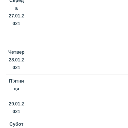
Серед
а
27.01.2
021
Четвер
28.01.2
021
П’ятни
ця
29.01.2
021
Субот