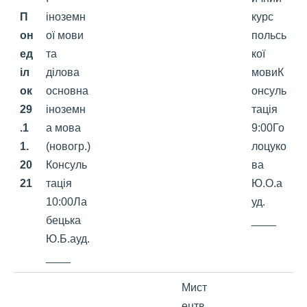
П
іноземн
курс
он
ої мови
польсь
ед
та
кої
іл
ділова
мовиК
ок
основна
онсуль
29
іноземн
тація
.1
а мова
9:00Го
1.
(новогр.)
лоцуко
20
Консуль
ва
2
1
тація
Ю.О.а
10:00Ла
уд.
бецька
____
Ю.Б.ауд.
____
Мист
ецтв