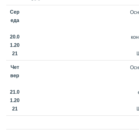
Сер
Осн
еда
20.0
кон
1.20
Ш
21
Чет
Осн
вер
21.0
1.20
Ш
21