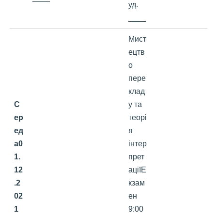
уд.
____
Мист
ецтв
о
пере
клад
С
у та
ер
теорі
ед
я
а
0
інтер
1
.
прет
12
аціїЕ
.2
кзам
02
ен
1
9:00