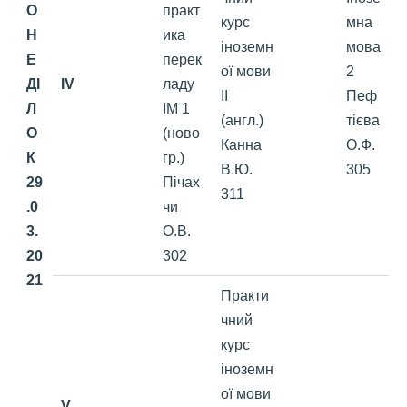
О
практ
курс
мна
Н
ика
іноземн
мова
Е
перек
ої мови
2
ДІ
IV
ладу
ІІ
Пеф
Л
ІМ 1
(англ.)
тієва
О
(ново
Канна
О.Ф.
К
гр.)
В.Ю.
305
29
Пічах
311
.0
чи
3.
О.В.
20
302
21
Практи
чний
курс
іноземн
ої мови
V