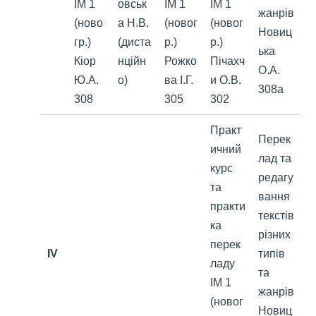
ІМ 1
овськ
ІМ 1
ІМ 1
жанрів
(ново
а Н.В.
(новог
(новог
Новиц
гр.)
(диста
р.)
р.)
ька
Кіор
нційн
Рожко
Пічахч
О.А.
Ю.А.
о)
ва І.Г.
и О.В.
308а
308
305
302
Практ
Перек
ичний
лад та
курс
редагу
та
вання
практи
текстів
ка
різних
перек
IV
типів
ладу
та
ІМ 1
жанрів
(новог
Новиц