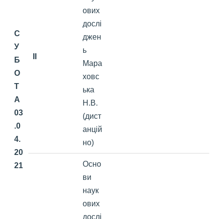
ових
дослі
С
джен
У
ь
II
Б
Мара
О
ховс
Т
ька
А
Н.В.
03
(дист
.0
анцій
4.
но)
20
Осно
21
ви
наук
ових
дослі