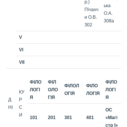
р.)
ька
Пічахч
О.А.
и О.В.
308а
302
V
VI
VII
ФІЛО
ФІЛ
ФІЛО
ФІЛОЛ
ФІЛО
ЛОГІ
ОЛО
ЛОГІ
КУ
ОГІЯ
ЛОГІЯ
Я
ГІЯ
Я
Д
Р
НІ
С
ОС
И
101
201
301
401
«Магі
стр І»