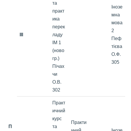
та
Інозе
практ
мна
ика
мова
перек
2
III
ладу
Пеф
ІМ 1
тієва
(ново
О.Ф.
гр.)
305
Пічах
чи
О.В.
302
Практ
ичний
курс
Практи
П
та
чний
Інозе