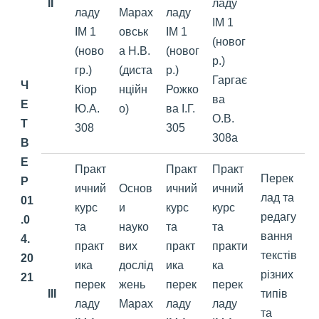
II
ладу
ладу
Марах
ладу
ІМ 1
ІМ 1
овськ
ІМ 1
(новог
(ново
а Н.В.
(новог
р.)
гр.)
(диста
р.)
Гаргає
Ч
Кіор
нційн
Рожко
ва
Е
Ю.А.
о)
ва І.Г.
О.В.
Т
308
305
308а
В
Е
Практ
Практ
Практ
Перек
Р
ичний
Основ
ичний
ичний
лад та
01
курс
и
курс
курс
редагу
.0
та
науко
та
та
вання
4.
практ
вих
практ
практи
текстів
20
ика
дослід
ика
ка
різних
21
перек
жень
перек
перек
III
типів
ладу
Марах
ладу
ладу
та