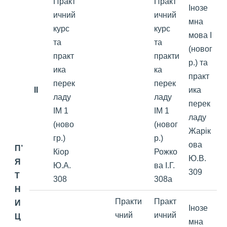
Практ
Практ
Інозе
ичний
ичний
мна
курс
курс
мова І
та
та
(новог
практ
практи
р.) та
ика
ка
практ
перек
перек
II
ика
ладу
ладу
перек
ІМ 1
ІМ 1
ладу
(ново
(новог
Жарік
гр.)
р.)
ова
П’
Кіор
Рожко
Ю.В.
Я
Ю.А.
ва І.Г.
309
Т
308
308а
Н
Практи
Практ
И
Інозе
чний
ичний
Ц
мна