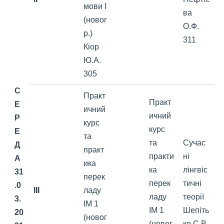
мови І
ва
(новог
О.Ф.
р.)
311
Кіор
Ю.А.
305
С
Практ
Практ
Е
ичний
ичний
Р
курс
курс
Е
та
та
Сучас
Д
практ
практи
ні
А
ика
ка
лінгвіс
31
перек
перек
тичні
.0
III
ладу
ладу
теорії
3.
ІМ 1
ІМ 1
Шепіть
20
(новог
(новог
ко С.В.