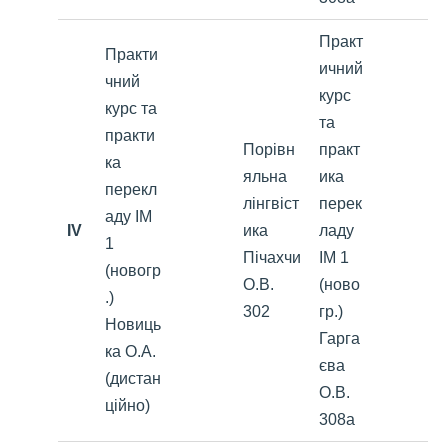
Практ
Практи
ичний
чний
курс
курс та
та
практи
Порівн
практ
ка
яльна
ика
перекл
лінгвіст
перек
аду ІМ
IV
ика
ладу
1
Пічахчи
ІМ 1
(новогр
О.В.
(ново
.)
302
гр.)
Новиць
Гарга
ка О.А.
єва
(дистан
О.В.
ційно)
308а