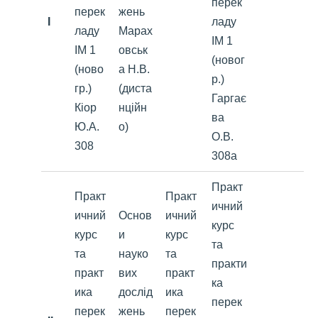
перек
перек
жень
I
ладу
ладу
Марах
ІМ 1
ІМ 1
овськ
(новог
(ново
а Н.В.
р.)
гр.)
(диста
Гаргає
Кіор
нційн
ва
Ю.А.
о)
О.В.
308
308а
Практ
Практ
Практ
ичний
ичний
Основ
ичний
курс
курс
и
курс
та
та
науко
та
практи
практ
вих
практ
ка
ика
дослід
ика
перек
перек
жень
перек