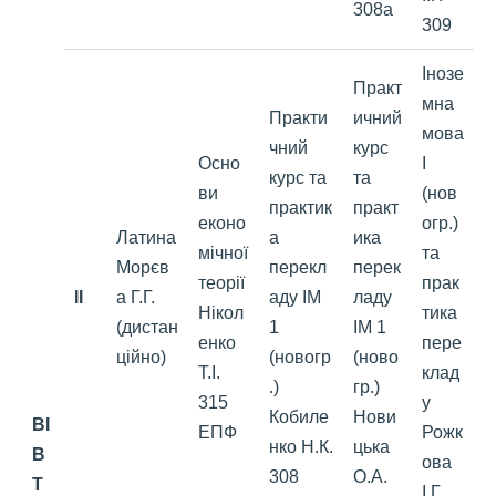
308а
309
Інозе
Практ
мна
Практи
ичний
мова
чний
курс
Осно
І
курс та
та
ви
(нов
практик
практ
еконо
огр.)
Латина
а
ика
мічної
та
Морєв
перекл
перек
теорії
прак
II
а Г.Г.
аду ІМ
ладу
Нікол
тика
(дистан
1
ІМ 1
енко
пере
ційно)
(новогр
(ново
Т.І.
клад
.)
гр.)
315
у
Кобиле
Нови
ВІ
ЕПФ
Рожк
нко Н.К.
цька
В
ова
308
О.А.
Т
І.Г.