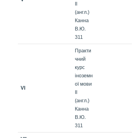
ІІ
(англ.)
Канна
В.Ю.
311
Практи
чний
курс
іноземн
ої мови
VI
ІІ
(англ.)
Канна
В.Ю.
311