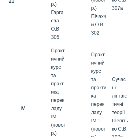
21
р.)
р.)
307а
Гарга
Пічахч
єва
и О.В.
О.В.
302
305
Практ
Практ
ичний
ичний
курс
курс
та
та
Сучас
практ
практи
ні
ика
ка
лінгвіс
перек
перек
тичні
IV
ладу
ладу
теорії
ІМ 1
ІМ 1
Шепіть
(новог
(новог
ко С.В.
р.)