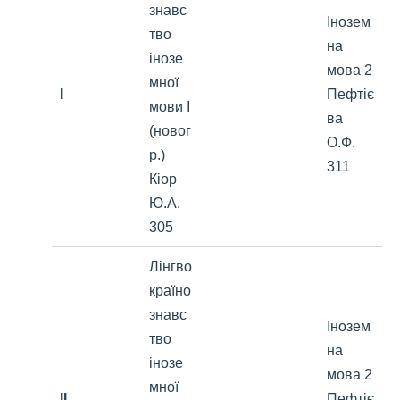
знавс
Інозем
тво
на
інозе
мова 2
мної
I
Пефтіє
мови І
ва
(новог
О.Ф.
р.)
311
Кіор
Ю.А.
305
Лінгво
країно
знавс
Інозем
тво
на
інозе
мова 2
мної
II
Пефтіє