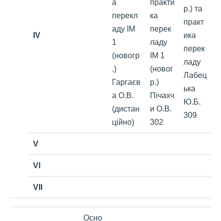
а
практи
р.) та
перекл
ка
практ
аду ІМ
перек
IV
ика
1
ладу
перек
(новогр
ІМ 1
ладу
.)
(новог
Лабец
Гаргаєв
р.)
ька
а О.В.
Пічахч
Ю.Б.
(дистан
и О.В.
309
ційно)
302
V
VI
VII
Осно