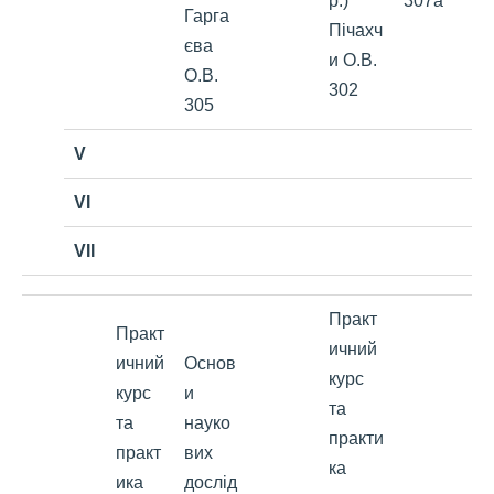
р.)
307а
Гарга
Пічахч
єва
и О.В.
О.В.
302
305
V
VI
VII
Практ
Практ
ичний
ичний
Основ
курс
курс
и
та
та
науко
практи
практ
вих
ка
ика
дослід