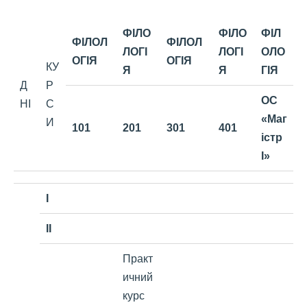
ФІЛО
ФІЛО
ФІЛ
ФІЛОЛ
ФІЛОЛ
ЛОГІ
ЛОГІ
ОЛО
ОГІЯ
ОГІЯ
КУ
Я
Я
ГІЯ
Д
Р
ОС
НІ
С
«Маг
И
101
201
301
401
істр
І»
I
II
Практ
ичний
курс