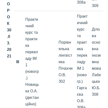
308а
О
309
Р
Практ
О
Практи
ичний
К
чний
курс
Діло
30
курс та
та
ва
.0
практи
Порівн
практ
осно
3.
ка
яльна
ика
вна
20
перекл
лінгвіст
перек
інозе
21
аду ІМ
III
ика
ладу
мна
1
Пічахчи
ІМ 1
мова
(новогр
О.В.
(ново
Лабе
.)
302
гр.)
цька
Новиць
Гарга
Ю.Б.
ка О.А.
єва
308
(дистан
О.В.
ційно)
308а