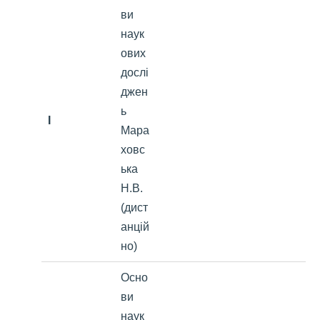
ви
наук
ових
дослі
джен
ь
I
Мара
ховс
ька
Н.В.
(дист
анцій
но)
Осно
ви
наук