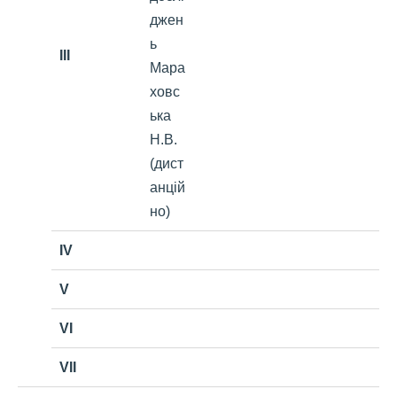
джен
ь
III
Мара
ховс
ька
Н.В.
(дист
анцій
но)
IV
V
VI
VII