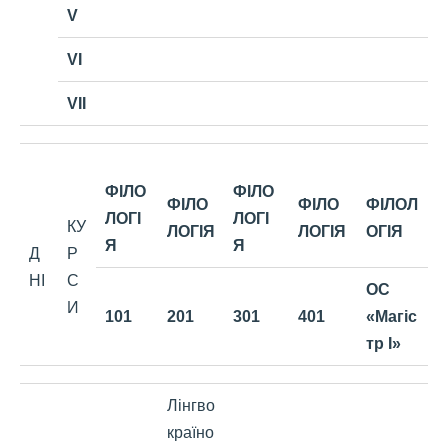
V
VI
VII
ФІЛО
ФІЛО
ФІЛО
ФІЛО
ФІЛОЛ
ЛОГІ
ЛОГІ
КУ
ЛОГІЯ
ЛОГІЯ
ОГІЯ
Я
Я
Д
Р
НІ
С
ОС
И
101
201
301
401
«Магіс
тр І»
Лінгво
країно