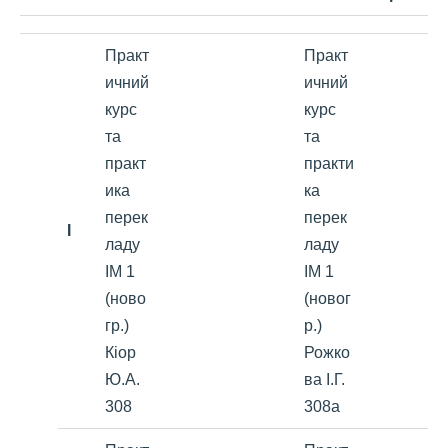
Практ
Практ
ичний
ичний
курс
курс
та
та
практ
практи
ика
ка
перек
перек
I
ладу
ладу
ІМ 1
ІМ 1
(ново
(новог
гр.)
р.)
Кіор
Рожко
Ю.А.
ва І.Г.
308
308а