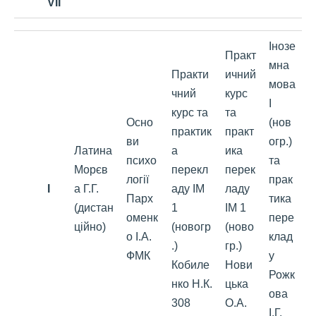
VII
Інозе
Практ
мна
Практи
ичний
мова
чний
курс
І
курс та
та
Осно
(нов
практик
практ
ви
огр.)
Латина
а
ика
психо
та
Морєв
перекл
перек
логії
прак
I
а Г.Г.
аду ІМ
ладу
Парх
тика
(дистан
1
ІМ 1
оменк
пере
ційно)
(новогр
(ново
о І.А.
клад
.)
гр.)
ФМК
у
Кобиле
Нови
Рожк
нко Н.К.
цька
ова
308
О.А.
І.Г.