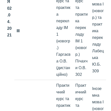
курс та
курс
Я
мова І
практик
та
02
(новог
а
практи
.0
р.) та
перекл
ка
4.
практ
аду ІМ
перек
20
III
ика
1
ладу
21
перек
(новогр
ІМ 1
ладу
.)
(новог
Лабец
Гаргаєв
р.)
ька
а О.В.
Пічахч
Ю.Б.
(дистан
и О.В.
309
ційно)
302
Практи
Практ
Інозе
чний
ичний
мна
курс та
курс
мова І
практик
та
(новог