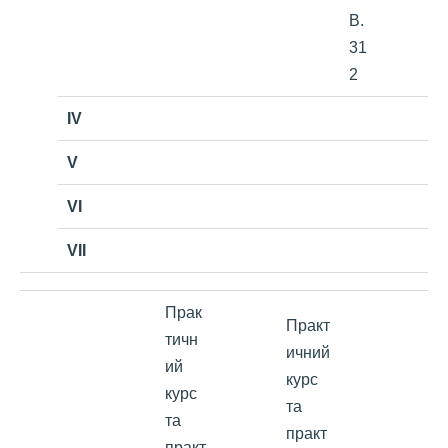
В.
31
2
IV
V
VI
VII
Прак
Практ
тичн
ичний
ий
курс
курс
та
та
практ
практ