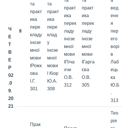
та
та
а
та
та
практ
практ
вед
практ
практ
ика
ика
енн
ика
ика
перек
перек
я
пере
пере
Ч
II
ладу
ладу
пер
кладу
клад
Е
інозе
інозе
его
інозе
у
Т
мної
мної
ворі
мної
інозе
В
мови
мови
в
мови
мної
Е
ІПіча
ІГарга
Лаб
ІРожк
мови
Р
хчи
єва
ець
ова
І Кіор
02
О.В.
О.В.
ка
І.Г.
Ю.А.
.0
312
305
Ю.Б
301
308
9.
.
20
313
21
Тео
рія
Прак