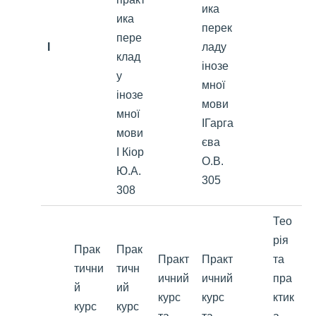
ика
ика
перек
пере
I
ладу
клад
інозе
у
мної
інозе
мови
мної
ІГарга
мови
єва
І Кіор
О.В.
Ю.А.
305
308
Тео
рія
Прак
Прак
Практ
Практ
та
тични
тичн
ичний
ичний
пра
й
ий
курс
курс
ктик
курс
курс