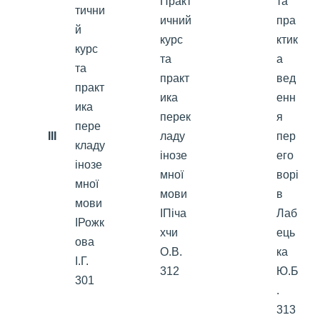
Практ
та
тични
ичний
пра
й
курс
ктик
курс
та
а
та
практ
вед
практ
ика
енн
ика
перек
я
пере
III
ладу
пер
кладу
інозе
его
інозе
мної
ворі
мної
мови
в
мови
ІПіча
Лаб
ІРожк
хчи
ець
ова
О.В.
ка
І.Г.
312
Ю.Б
301
.
313