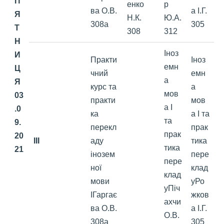
П’
енко
р
ва О.В.
а І.Г.
Я
Н.К.
Ю.А.
308а
305
Т
308
312
Н
Іноз
И
Практи
Іноз
емн
Ц
чний
емн
а
Я
курс та
а
мов
03
практи
мов
а І
.0
ка
а І та
та
9.
перекл
прак
прак
20
III
аду
тика
тика
21
інозем
пере
пере
ної
клад
клад
мови
уРо
уПіч
ІГаргає
жков
ахчи
ва О.В.
а І.Г.
О.В.
308а
305