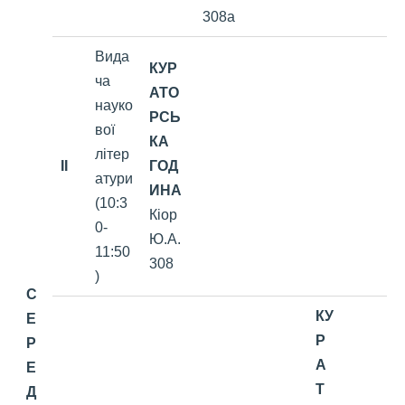
308а
Вида
КУР
ча
АТО
науко
РСЬ
вої
КА
літер
II
ГОД
атури
ИНА
(10:3
Кіор
0-
Ю.А.
11:50
308
)
С
КУ
Е
Р
Р
А
Е
Т
Д