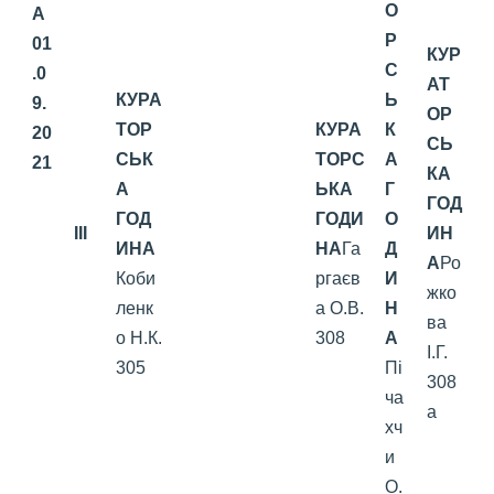
О
А
Р
01
КУР
С
.0
АТ
КУРА
Ь
9.
ОР
ТОР
КУРА
К
20
СЬ
СЬК
ТОРС
А
21
КА
А
ЬКА
Г
ГОД
ГОД
ГОДИ
О
III
ИН
ИНА
НА
Га
Д
А
Ро
Коби
ргаєв
И
жко
ленк
а О.В.
Н
ва
о Н.К.
308
А
І.Г.
305
Пі
308
ча
а
хч
и
О.