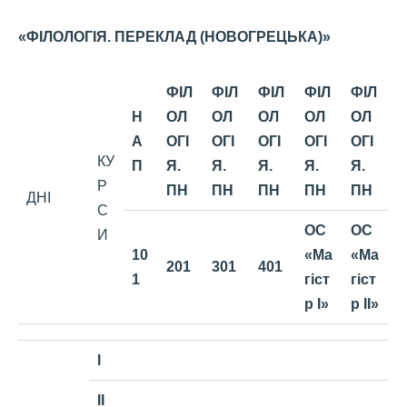
«ФІЛОЛОГІЯ. ПЕРЕКЛАД (НОВОГРЕЦЬКА)»
ФІЛ
ФІЛ
ФІЛ
ФІЛ
ФІЛ
Н
ОЛ
ОЛ
ОЛ
ОЛ
ОЛ
А
ОГІ
ОГІ
ОГІ
ОГІ
ОГІ
КУ
П
Я.
Я.
Я.
Я.
Я.
Р
ПН
ПН
ПН
ПН
ПН
ДНІ
С
ОС
ОС
И
10
«Ма
«Ма
201
301
401
1
гіст
гіст
р І»
р ІІ»
I
II