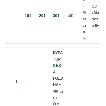
«
ОС
М
«Ма
101
201
301
401
агі
гіст
ст
р ІІ»
р
І»
КУРА
ТОР
СЬК
А
ГОДИ
I
НА
Н
овиць
ка
О.А.