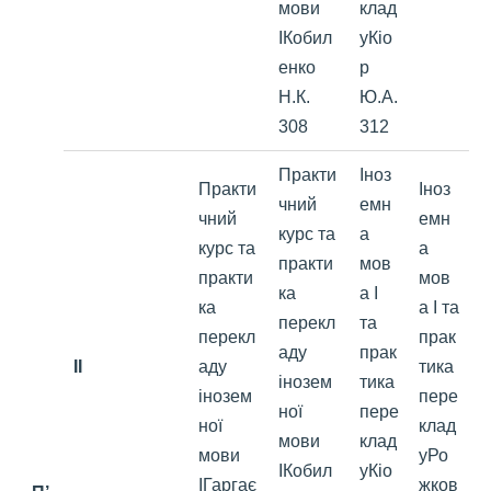
мови
клад
ІКобил
уКіо
енко
р
Н.К.
Ю.А.
308
312
Практи
Іноз
Практи
Іноз
чний
емн
чний
емн
курс та
а
курс та
а
практи
мов
практи
мов
ка
а І
ка
а І та
перекл
та
перекл
прак
аду
прак
II
аду
тика
інозем
тика
інозем
пере
ної
пере
ної
клад
мови
клад
мови
уРо
ІКобил
уКіо
ІГаргає
жков