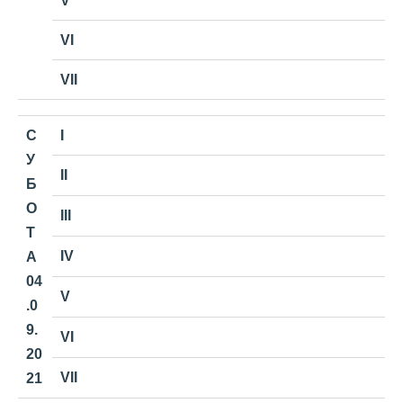
V
VI
VII
С
I
У
II
Б
О
III
Т
IV
А
04
V
.0
9.
VI
20
VII
21