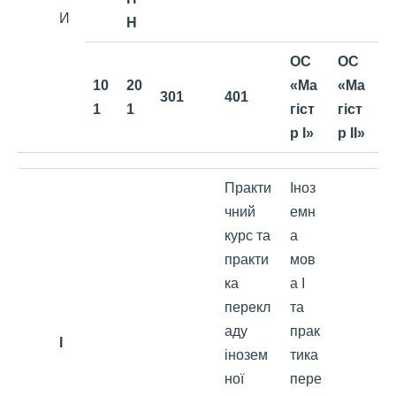
И
Н
ОС
ОС
10
20
«Ма
«Ма
301
401
1
1
гіст
гіст
р І»
р ІІ»
Практи
Іноз
чний
емн
курс та
а
практи
мов
ка
а І
перекл
та
аду
прак
I
інозем
тика
ної
пере