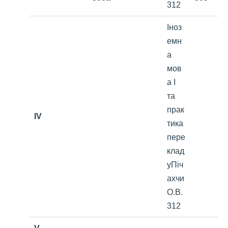
312
Іноз
емн
а
мов
а І
та
прак
IV
тика
пере
клад
уПіч
ахчи
О.В.
312