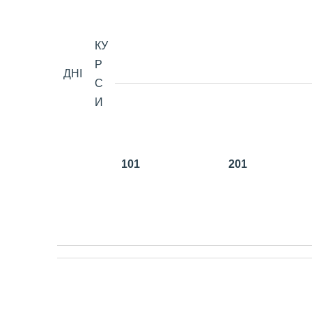
КУ
Р
ДНІ
С
И
101
201