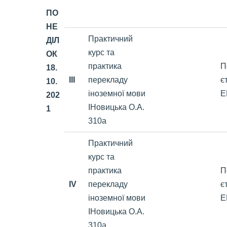
ПО
НЕ
Практичний
ДІЛ
курс та
ОК
практика
П
18.
III
перекладу
є
10
.
іноземної мови
Е
202
ІНовицька О.А.
1
310а
Практичний
курс та
практика
П
IV
перекладу
є
іноземної мови
Е
ІНовицька О.А.
310а