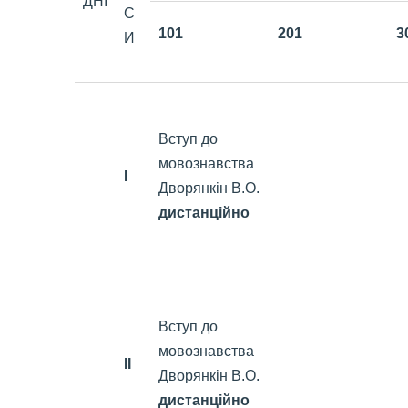
ДНІ
С
101
201
3
И
Вступ до
мовознавства
I
Дворянкін В.О.
дистанційно
Вступ до
мовознавства
II
Дворянкін В.О.
дистанційно