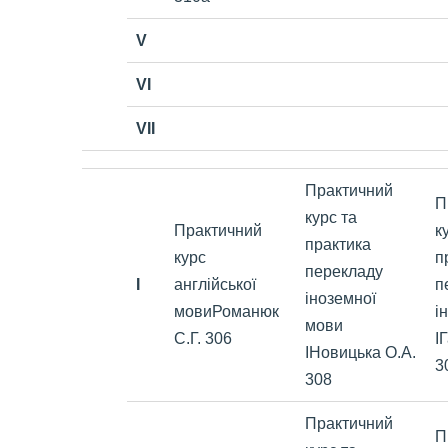
V
VI
VII
Практичний
П
курс та
Практичний
к
практика
курс
п
перекладу
I
англійської
п
іноземної
мовиРоманюк
і
мови
С.Г. 306
І
ІНовицька О.А.
3
308
Практичний
П