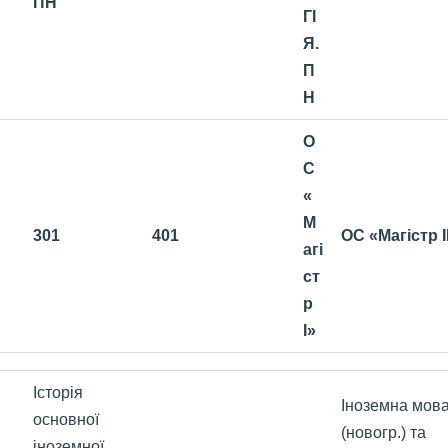
ПН
ГІ
Я.
П
Н
О
С
«
М
301
401
ОС «Магістр І
агі
ст
р
І»
Історія
Іноземна
мова
основної
(новогр.) та
іноземної