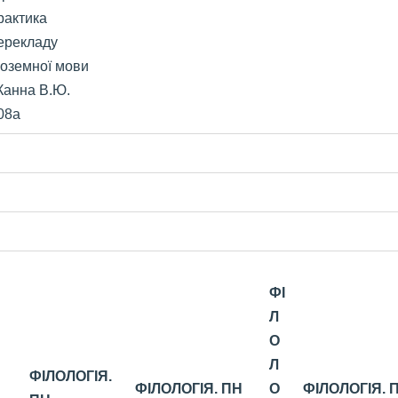
рактика
ерекладу
ноземної мови
ІКанна
В.Ю.
08а
ФІ
Л
О
Л
ФІЛОЛОГІЯ.
Н
ФІЛОЛОГІЯ. ПН
О
ФІЛОЛОГІЯ. 