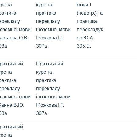
урс та
курс та
мова І
рактика
практика
(новогр.) та
ерекладу
перекладу
практика
ноземної мови
іноземної мови
перекладуКі
Гаргаєва О.В.
ІРожкова
І.Г.
ор Ю.А.
08а
307а
305.Б.
рактичний
Практичний
урс та
курс та
рактика
практика
ерекладу
перекладу
ноземної мови
іноземної мови
ІКанна
В.Ю.
ІРожкова
І.Г.
08а
307а
рактичний
урс та