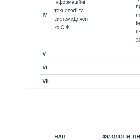
Інформаційні
п
технології та
IV
п
системиДячен
і
ко О.Ф.
І
3
V
VI
VII
НАП
ФІЛОЛОГІЯ. П