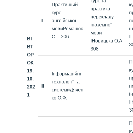
курс та
Практичний
к
практика
курс
п
перекладу
II
англійської
п
іноземної
мовиРоманюк
і
мови
С.Г. 306
І
ВІ
ІНовицька О.А.
3
ВТ
308
ОР
П
ОК
к
19.
Інформаційні
п
10
.
технології та
III
п
202
системиДячен
і
1
ко О.Ф.
І
3
П
к