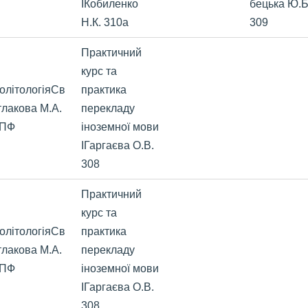
ІКобиленко
бецька Ю.Б
Н.К. 310а
309
Практичний
курс та
олітологіяСв
практика
тлакова М.А.
перекладу
ПФ
іноземної мови
ІГаргаєва О.В.
308
Практичний
курс та
олітологіяСв
практика
тлакова М.А.
перекладу
ПФ
іноземної мови
ІГаргаєва О.В.
308