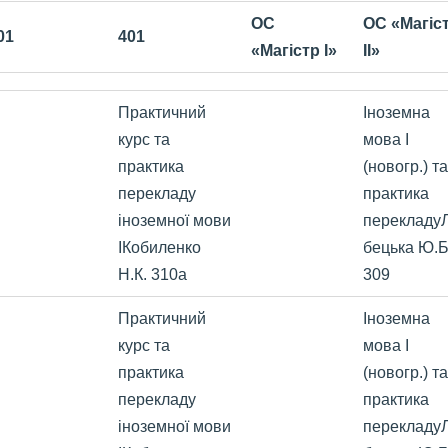
ОС
ОС «Магіс
01
401
«Магістр І»
ІІ»
Практичний
Іноземна
курс та
мова І
практика
(новогр.) та
перекладу
практика
іноземної мови
перекладу
ІКобиленко
бецька Ю.Б
Н.К. 310а
309
Практичний
Іноземна
курс та
мова І
практика
(новогр.) та
перекладу
практика
іноземної мови
перекладу