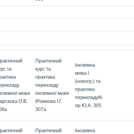
рактичний
Практичний
Іноземна
урс та
курс та
мова І
рактика
практика
(новогр.) та
ерекладу
перекладу
практика
ноземної мови
іноземної мови
перекладуКі
Гаргаєва О.В.
ІРожкова
І.Г.
ор Ю.А. 305
08а
307а
рактичний
Практичний
Іноземна